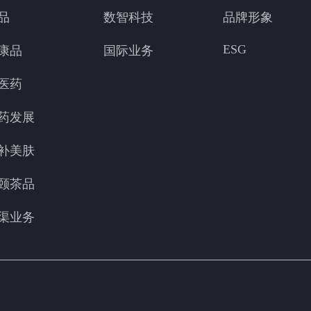
品
数智科技
品牌形象
ESG
康品
国际业务
医药
药发展
补美肤
颐茶品
渠业务