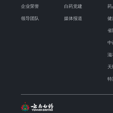
企业荣誉
白药党建
药
领导团队
媒体报道
健
省
中
滋
天
特