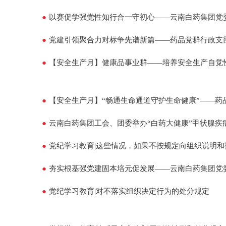
●
以赛促学强党性知行合一守初心——云南白药集团党委
●
党建引领聚合力对标争先谱新篇——药品党群行政支
●
【安全生产月】健康品事业群——培养安全生产自觉
●
【安全生产月】“畅通生命通道守护生命健康”——
●
云南白药集团工会、团委举办“白药大健康”甲状腺疾
●
党纪学习教育|这些情况，如果不按规定向组织说明和
●
夯实根基强党建固本培元促发展——云南白药集团党
●
党纪学习教育|对不落实组织决定行为的处分规定