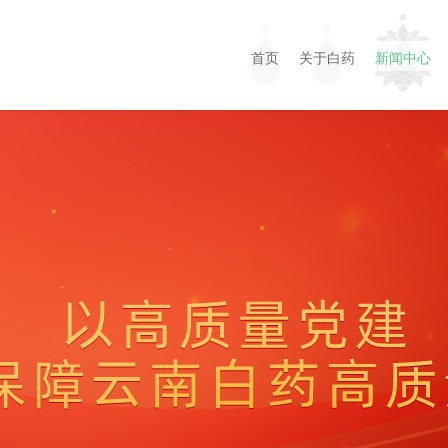
首页
关于白药
新闻中心