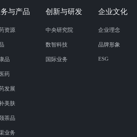
业务与产品
创新与研发
企业文化
药资源
中央研究院
企业理念
品
数智科技
品牌形象
ESG
康品
国际业务
医药
药发展
补美肤
颐茶品
渠业务