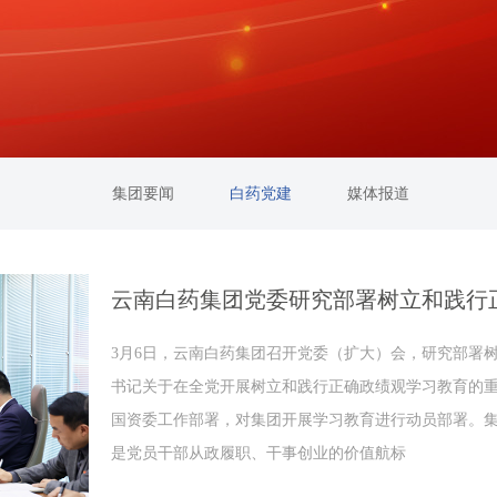
集团要闻
白药党建
媒体报道
云南白药集团党委研究部署树立和践行
3月6日，云南白药集团召开党委（扩大）会，研究部署
书记关于在全党开展树立和践行正确政绩观学习教育的
国资委工作部署，对集团开展学习教育进行动员部署。
是党员干部从政履职、干事创业的价值航标