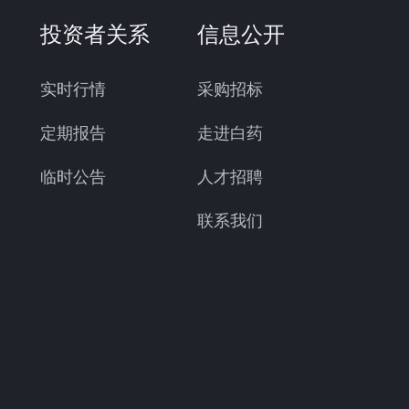
投资者关系
信息公开
实时行情
采购招标
定期报告
走进白药
临时公告
人才招聘
联系我们