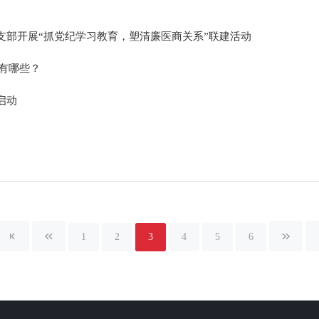
支部开展“抓党纪学习教育，塑清廉医商关系”联建活动
有哪些？
启动
1
2
3
4
5
6