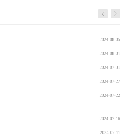
2024-08-05
2024-08-01
2024-07-31
2024-07-27
2024-07-22
2024-07-16
2024-07-11