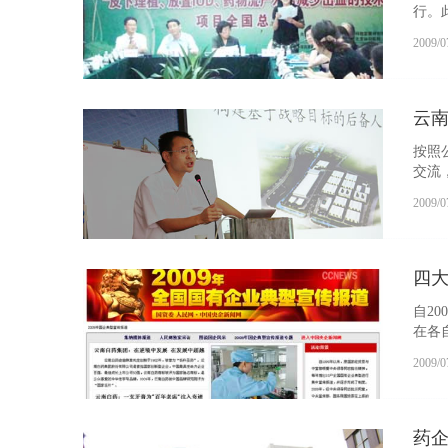
行。
2009/0
云南
按照
交流
的后备
2009/0
四
自2
在各
2009/0
药企