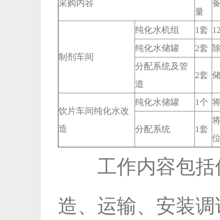
采购内容
量
纯化水机组
1套
1
纯化水储罐
2套
制剂车间
分配系统及管
2套
道
纯化水储罐
1个
将
饮片车间纯化水改
造
分配系统
1套
工作内容包括
造、运输、安装调