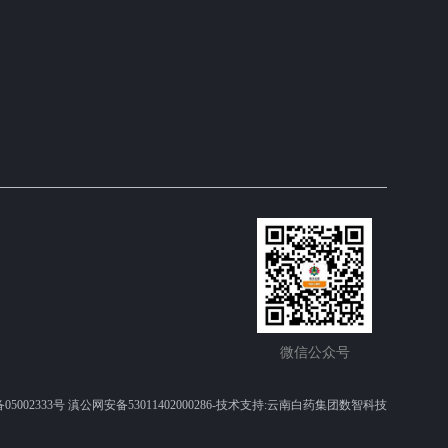
微信公众
号
05002333号 滇公网安备53011402000286-技术支持:云南白药集团数智科技