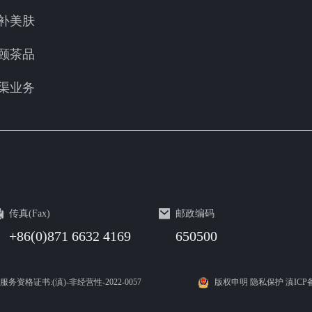
补美肤
颐茶品
渠业务
传真(Fax)
邮政编码
+86(0)871 6632 4169
650500
息服务资格证书:(滇)-非经营性-2022-0057
版权申明 隐私保护 滇ICP备