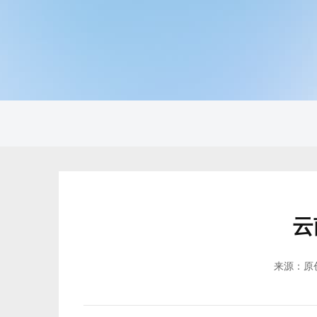
云
来源：