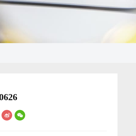
626
：