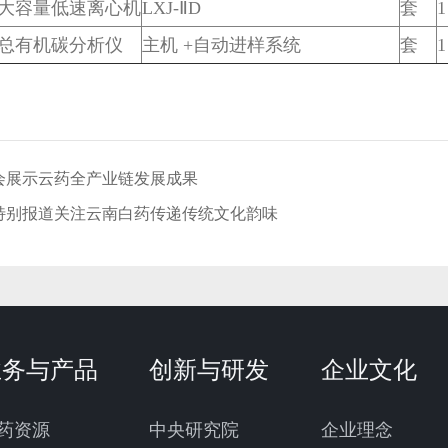
大容量低速离心机
LXJ-ⅡD
套
1
总有机碳分析仪
主机 +自动进样系统
套
1
会展示云药全产业链发展成果
特别报道关注云南白药传递传统文化韵味
业务与产品
创新与研发
企业文化
药资源
中央研究院
企业理念