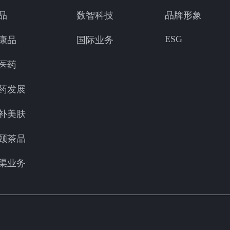
品
数智科技
品牌形象
ESG
康品
国际业务
医药
药发展
补美肤
颐茶品
渠业务