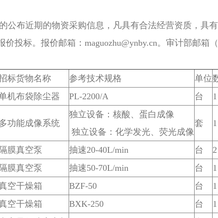
公布近期的物资采购信息，凡具有合法经营资质，具有
。报价邮箱：maguozhu@ynby.cn。审计部邮箱（ju
招标货物名称
参考技术规格
单位
单机布袋除尘器
PL-2200/A
台
1
独立设备：核酸、蛋白成像
多功能成像系统
套
1
独立设备：化学发光、荧光成像
隔膜真空泵
抽速20-40L/min
台
2
隔膜真空泵
抽速50-70L/min
台
1
真空干燥箱
BZF-50
台
1
真空干燥箱
BXK-250
台
1