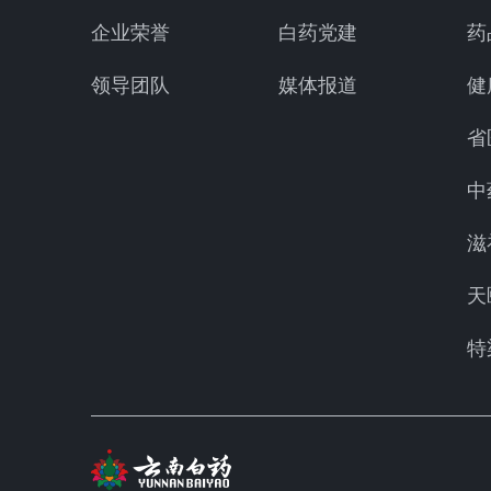
企业荣誉
白药党建
药
领导团队
媒体报道
健
省
中
滋
天
特