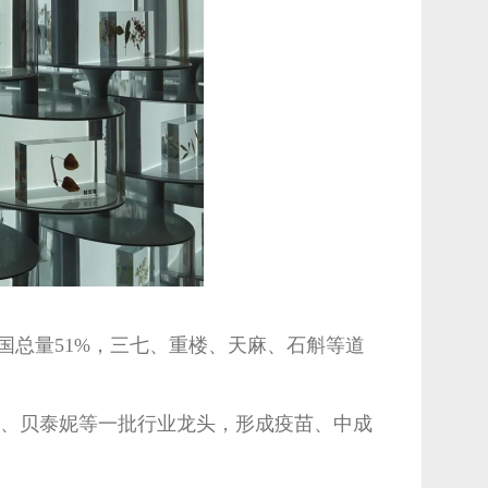
全国总量51%，三七、重楼、天麻、石斛等道
物、贝泰妮等一批行业龙头，形成疫苗、中成