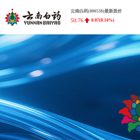
云南白药(000538)最新股价
50.76
0.07(0.14%)