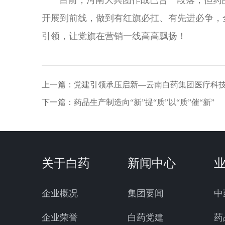
目前，河南大兵团作战已告一段落，但药品事
开展到前线，做到有红旗必扛、有先进必争，
引领，让党旗在营销一线高高飘扬！
上一篇：
党建引领承压启新—云南白药集团医疗科
下一篇：
药品生产制造向“新”提“质”以“质”催“新”
关于白药
新闻中心
企业概况
集团要闻
中
企业荣誉
白药党建
药