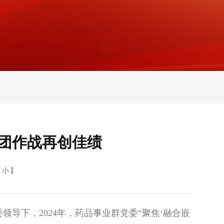
兵团作战再创佳绩
小
】
导下，2024年，药品事业群党委“聚焦‘融合嵌