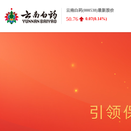
云南白药(000538)最新股价
50.76
0.07(0.14%)