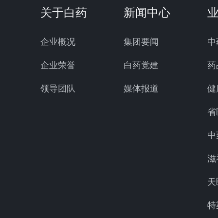
关于白药
新闻中心
企业概况
集团要闻
中
企业荣誉
白药党建
药
领导团队
媒体报道
健
省
中
滋
天
特