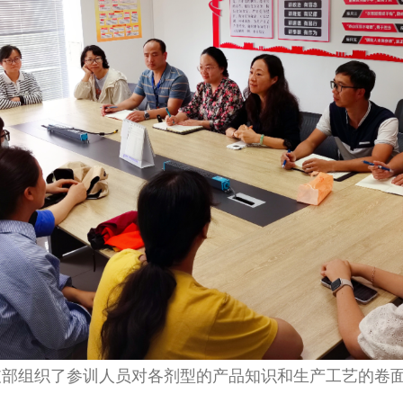
支部组织了参训人员对各剂型的产品知识和生产工艺的卷