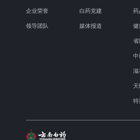
企业荣誉
白药党建
药
领导团队
媒体报道
健
省
中
滋
天
特