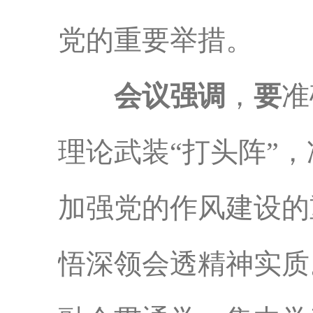
党的重要举措。
会议强调
，
要
准
理论武装“打头阵”
加强党的作风建设的
悟深领会透精神实质