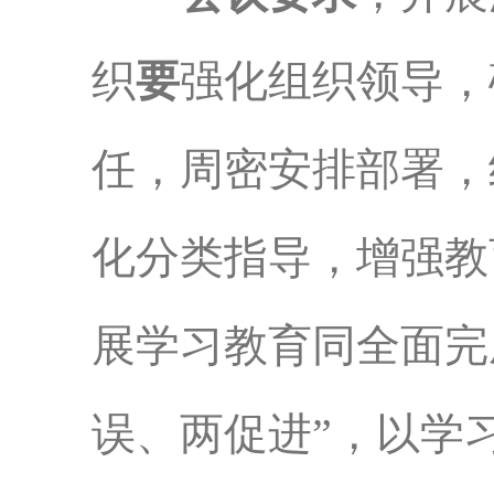
织
要
强化组织领导，
任，周密安排部署，
化分类指导，增强教
展学习教育同全面完
误、两促进”，以学