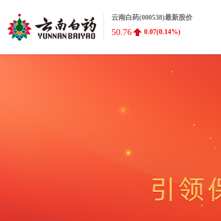
云南白药(000538)最新股价
50.76
0.07(0.14%)