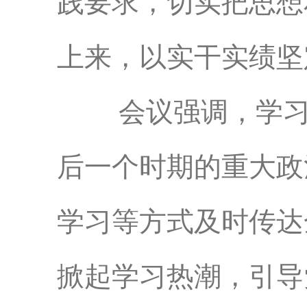
践要求，切实把思想
上来，以实干实绩坚
会议强调，学习贯
后一个时期的重大政
学习等方式及时传达
掀起学习热潮，引导