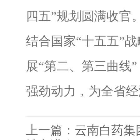
四五”规划圆满收官
结合国家“十五五”
展“第二、第三曲线
强劲动力，为全省经
上一篇：
云南白药集