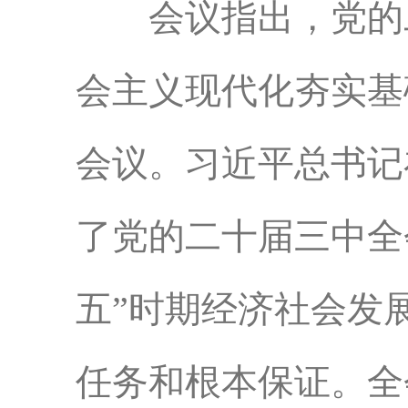
会议指出，党的二
会主义现代化夯实基
会议。习近平总书记
了党的二十届三中全
五”时期经济社会发
任务和根本保证。全