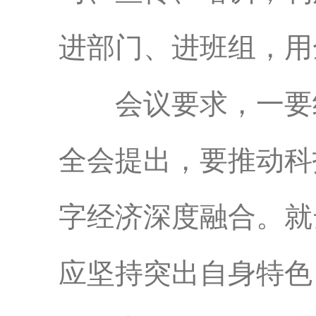
进部门、进班组，用
会议要求，一要结
全会提出，要推动科
字经济深度融合。就
应坚持突出自身特色