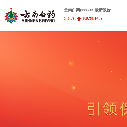
云南白药(000538)最新股价
50.76
0.07(0.14%)