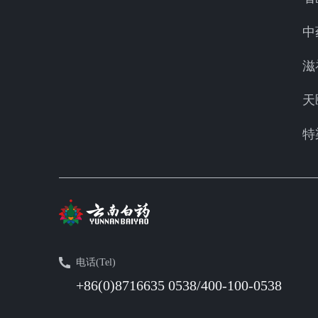
中
滋
天
特
电话(Tel)
+86(0)8716635 0538/400-100-0538