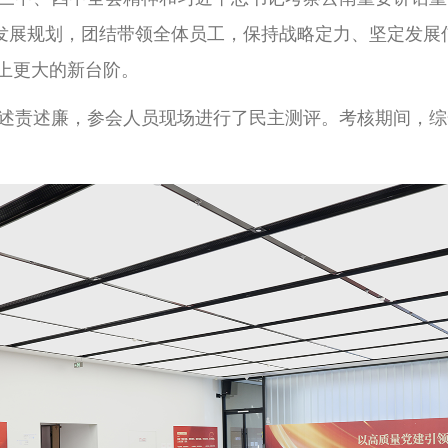
五五”发展规划，团结带领全体员工，保持战略定力、坚定发
上更大的新台阶。
述责述廉，参会人员现场进行了民主测评。考核期间，综