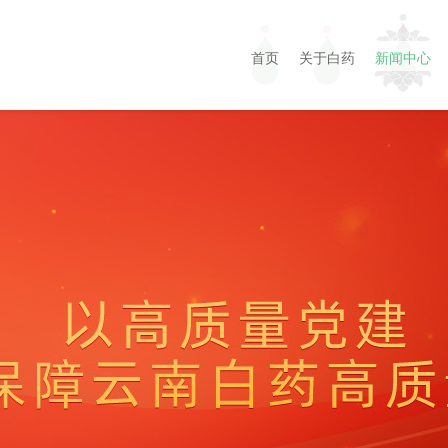
首页
关于白药
新闻中心