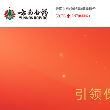
云南白药(000538)最新股价
50.76
0.07(0.14%)