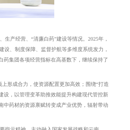
生产经营、“清廉白药”建设等情况。2025年，
建设、制度保障、监督护航等多维度系统发力，
南白药集团各项经营指标在高基数下，继续保持了
项上形成合力，使资源配置更加高效；围绕“打造
平台建设，以管理变革助推效能提升构建现代管控新
云南中药材的资源禀赋转变成产业优势，辐射带动
要指示精神，主动融入国家发展战略和云南