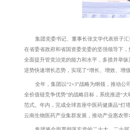
集团党委书记、董事长张文学代表班子汇报了
在省委省政府和省国资委党委的坚强领导下，
全面提升管党治党的能力和水平，多措并举纵
逆势快速增长态势，实现了“增长、增效、增值
全年，集团以“2+3”战略为纲领，推动
全价值链竞争优势”的战略目标，系统推进“大研
范式。年内，完成全球首座中医药健康品“灯
云南生物医药产业集群发展，推动产业惠农带
集团将全面贯彻落实党的二十大、二十届