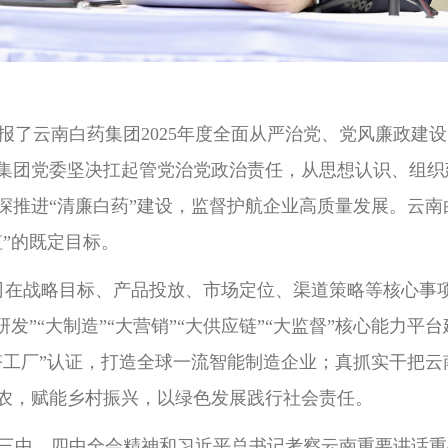
云南白药集团2025年度全面从严治党、党风廉政建设、
集团党委坚决扛起管党治党政治责任，从思想认识、组织
深推进“清廉白药”建设，监督护航企业高质量发展。云
”的既定目标。
公司在战略目标、产品投放、市场定位、渠道策略等核心事
发”“大制造”“大营销”“大供应链”“大监督”核心能力
塔工厂”认证，打造全球一流智能制造企业；真抓实干把
农，赋能乡村振兴，以绿色发展践行社会责任。
三中、四中全会精神和习近平总书记考察云南重要讲话重