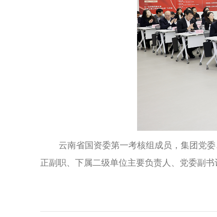
云南省国资委第一考核组成员，集团党委
正副职、下属二级单位主要负责人、党委副书