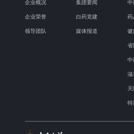
企业概况
集团要闻
中
企业荣誉
白药党建
药
领导团队
媒体报道
健
省
中
滋
天
特