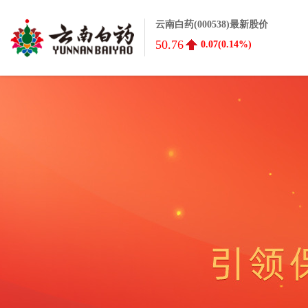
云南白药(000538)最新股价
50.76
0.07(0.14%)