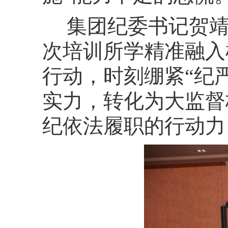
集团纪委书记贺靖
次培训所学精准融入
行动，时刻绷紧“纪
实力，转化为大监督
纪依法履职的行动力