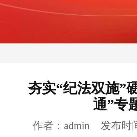
夯实“纪法双施”
通”专
作者：admin 发布时间