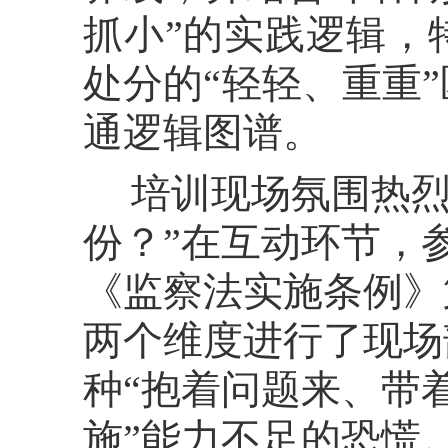
抓小”的实践逻辑，
处分的“轻轻、重重
通逻辑图谱。
培训现场氛围热烈
份？”在互动环节，
《监察法实施条例》
两个维度进行了现场
种“抱着问题来、带
施”能力不足的恐慌