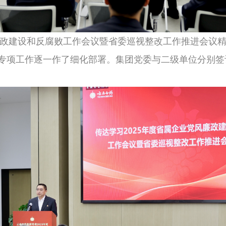
风廉政建设和反腐败工作会议暨省委巡视整改工作推进会议
专项工作逐一作了细化部署。集团党委与二级单位分别签订