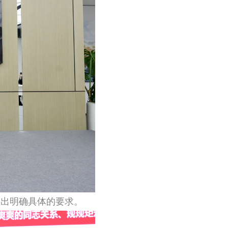
提出明确具体的要求。