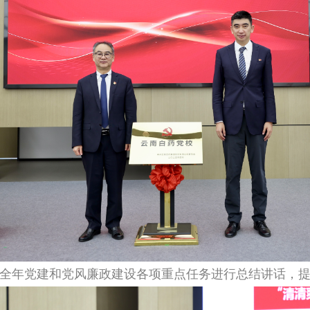
全年党建和党风廉政建设各项重点任务进行总结讲话，