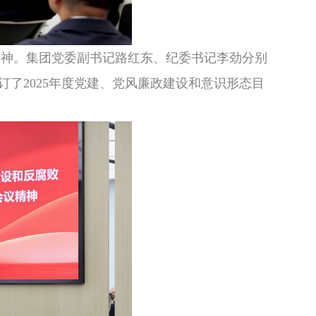
精神。集团党委副书记路红东、纪委书记李劲分别
了2025年度党建、党风廉政建设和意识形态目