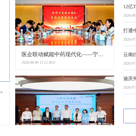
12亿
2026-08-
打通
2026-07-
医企联动赋能中药现代化——宁光院士率队到访云南白药共研中药创新课题
云南
2026-08-06 15:12:30.0
2026-07-
迪庆
2026-07-
布《维权打假工作指引》构建长效保护新格局
作
与
了
联盟汇群策·同心启新章 ——云药科技联盟召开首次秘书长联席会议