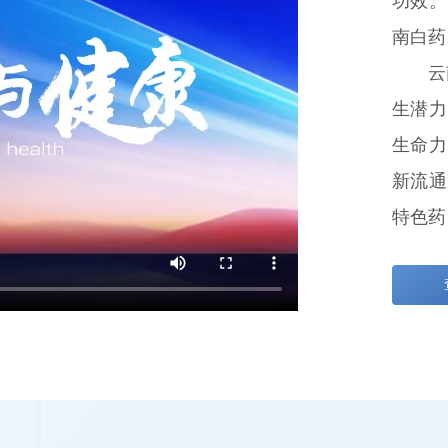
功效。
南白药
云
生潜力
生命力
新流通
特色药