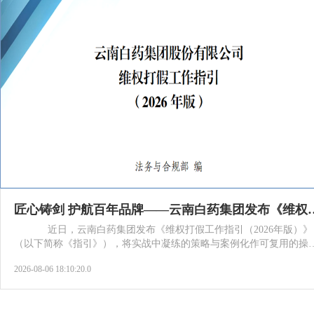
匠心铸剑 护航百年品牌——云南白药集团发
近日，云南白药集团发布《维权打假工作指引（2026年版）》
（以下简称《指引》），将实战中凝练的策略与案例化作可复用的操
指南，系统防范打击侵权行为，切实维护集团核心品牌无形资产价值
2026-08-06 18:10:20.0
消费者合法权益。《指引》从上千起维权实战中淬炼而出，系统集成
云南白药集团多年来在品牌保护领域的实战策略与典型案例，将政