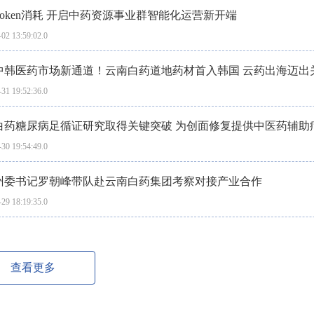
Token消耗 开启中药资源事业群智能化运营新开端
02 13:59:02.0
中韩医药市场新通道！云南白药道地药材首入韩国 云药出海迈出
31 19:52:36.0
白药糖尿病足循证研究取得关键突破 为创面修复提供中医药辅助
30 19:54:49.0
州委书记罗朝峰带队赴云南白药集团考察对接产业合作
29 18:19:35.0
查看更多