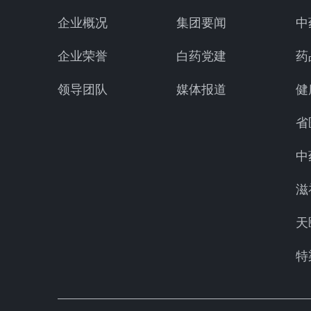
企业概况
集团要闻
中
企业荣誉
白药党建
药
领导团队
媒体报道
健
省
中
滋
天
特