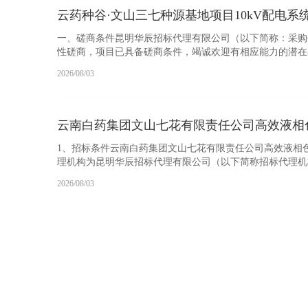
云药种谷·文山三七种源基地项目10kV配电
一、磋商条件昆明华辰招标代理有限公司（以下简称：采购
性磋商，项目已具备磋商条件，竭诚欢迎有相应能力的潜在
2026/08/03
云南白药集团文山七花有限责任公司高效液相
1、招标条件云南白药集团文山七花有限责任公司高效液相
理机构为昆明华辰招标代理有限公司（以下简称招标代理机
2026/08/03