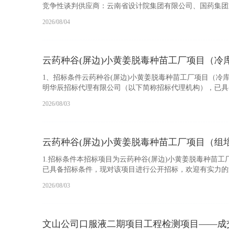
竞争性谈判供应商：云南省设计院集团有限公司、国药集团
2026/08/04
云药种谷(屏边)小黄姜脱毒种苗工厂项目（冷
1、招标条件云药种谷(屏边)小黄姜脱毒种苗工厂项目（
明华辰招标代理有限公司（以下简称招标代理机构），已具
2026/08/03
云药种谷(屏边)小黄姜脱毒种苗工厂项目（组
1.招标条件本招标项目为云药种谷(屏边)小黄姜脱毒种苗
已具备招标条件，现对该项目进行公开招标，欢迎有实力的潜
2026/08/03
文山公司口服液二期项目工程检测项目——成