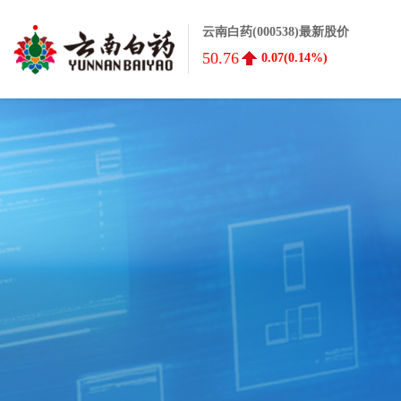
云南白药(000538)最新股价
50.76
0.07(0.14%)