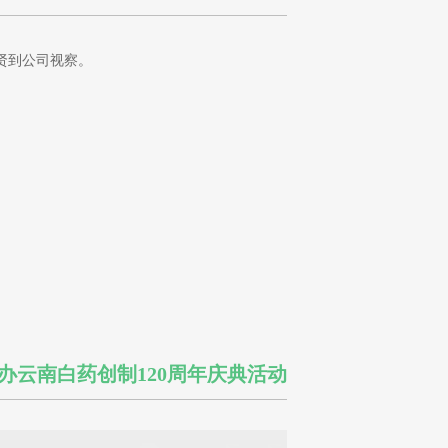
张春贤到公司视察。
办云南白药创制120周年庆典活动
2021年6 月 23 日