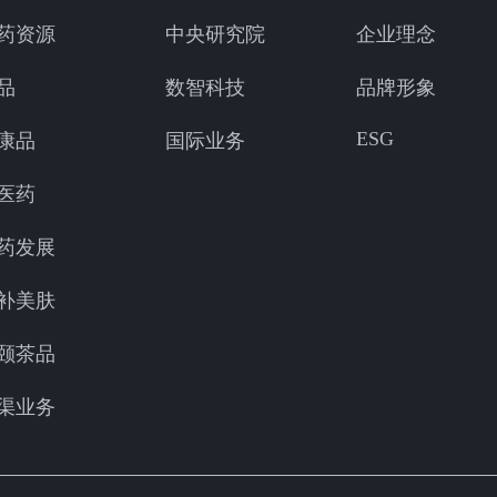
药资源
中央研究院
企业理念
品
数智科技
品牌形象
ESG
康品
国际业务
医药
药发展
补美肤
颐茶品
渠业务