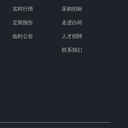
实时行情
采购招标
定期报告
走进白药
临时公告
人才招聘
联系我们
2021年3 月 5 日，
有限公司在香港投资设立
南云药有限公司股权划转