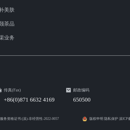
补美肤
颐茶品
渠业务
传真(Fax)
邮政编码
+86(0)871 6632 4169
650500
息服务资格证书:(滇)-非经营性-2022-0057
版权申明 隐私保护 滇ICP备