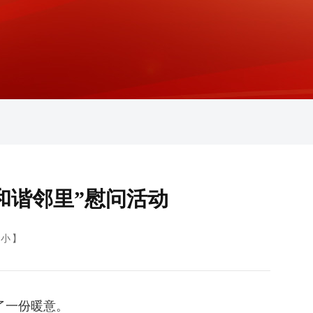
和谐邻里”慰问活动
小
】
了一份暖意。