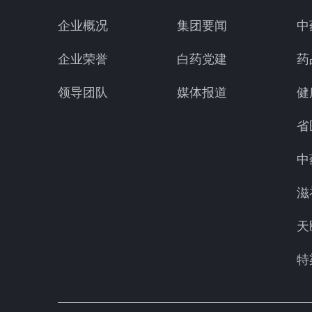
企业概况
集团要闻
中
企业荣誉
白药党建
药
领导团队
媒体报道
健
省
中
滋
天
特