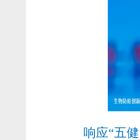
响应
“
五健