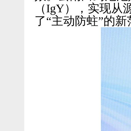
（
IgY
），实现从
了
“
主动防蛀
”
的新